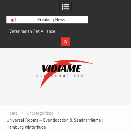
Breaking News
Veterinarian Pet Alliance
EZ Plumbing Housto
Skip
to
content
Home
Uncategorized
Universal Rooms – Eventlocation & Seminarräume |
Hamburg Winterhude