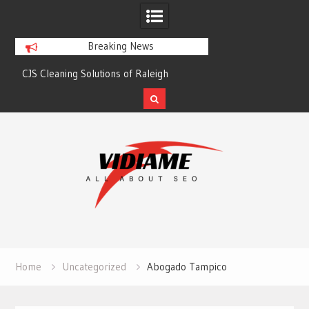
Breaking News
CJS Cleaning Solutions of Raleigh
Solaris Cleaning Ser
Skip
to
content
Home
Uncategorized
Abogado Tampico